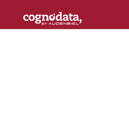
Customer
[R]
evolution
El destino del conocimiento sobre las ultimas
tendencias en customer science, machine learni
marketing automation