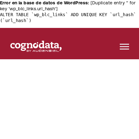
Error en la base de datos de WordPress:
[Duplicate entry '' for
key 'wp_blc_links.url_hash']
ALTER TABLE `wp_blc_links` ADD UNIQUE KEY `url_hash`
(`url_hash`)
Customer
[R]
evolution
El destino del conocimiento sobre las ultimas
tendencias en customer science, machine learning