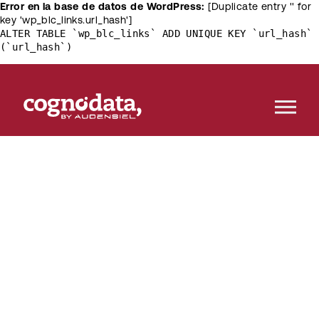
Error en la base de datos de WordPress:
[Duplicate entry '' for
key 'wp_blc_links.url_hash']
ALTER TABLE `wp_blc_links` ADD UNIQUE KEY `url_hash`
(`url_hash`)
No caigas en ningún