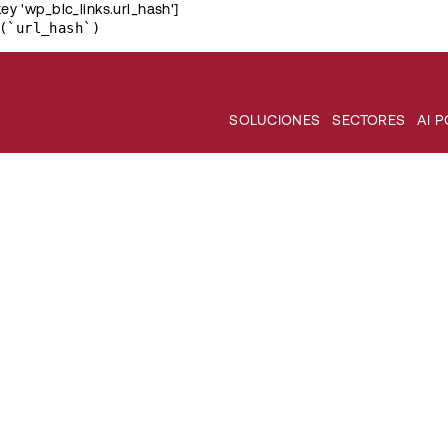
key 'wp_blc_links.url_hash']
(`url_hash`)
SOLUCIONES
SECTORES
AI 